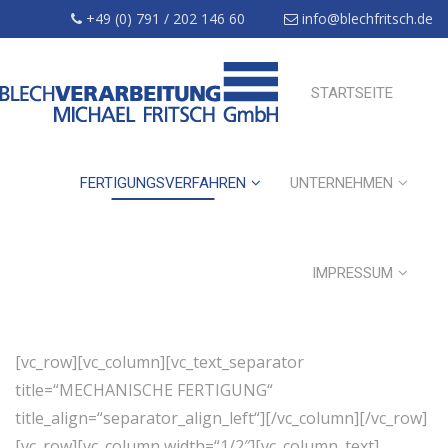
+49 (0) 791 / 202 146 60
info@blechfritsch.de
STARTSEITE
FERTIGUNGSVERFAHREN
UNTERNEHMEN
IMPRESSUM
[vc_row][vc_column][vc_text_separator
title=“MECHANISCHE FERTIGUNG“
title_align=“separator_align_left“][/vc_column][/vc_row]
[vc_row][vc_column width=“1/2″][vc_column_text]