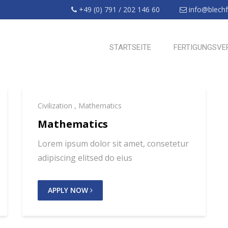
+49 (0) 791 / 202 146 60
info@blechfr
STARTSEITE
FERTIGUNGSVE
Civilization
,
Mathematics
Mathematics
Lorem ipsum dolor sit amet, consetetur
adipiscing elitsed do eius
APPLY NOW